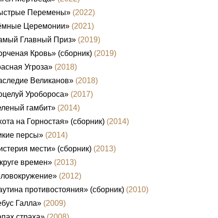
ыстрые Перемены»
(2022)
ёмные Церемонии»
(2021)
амый Главный Приз»
(2019)
рченая Кровь» (сборник)
(2019)
асная Угроза»
(2018)
аследие Великанов»
(2018)
оцелуй Уробороса»
(2017)
еленый гамбит»
(2014)
ота на Горностая» (сборник)
(2014)
икие персы»
(2014)
стерия мести» (сборник)
(2013)
круге времен»
(2013)
оловокружение»
(2012)
утина противостояния» (сборник)
(2010)
бус Галла»
(2009)
пах страха»
(2008)