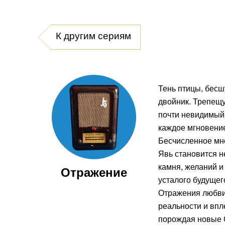
К другим сериям
Тень птицы, бесш
двойник. Трепещу
почти невидимый,
каждое мгновение
Бесчисленное мно
Явь становится н
камня, желаний и
Отражение
усталого будущег
Отражения любви 
реальности и впл
порождая новые 