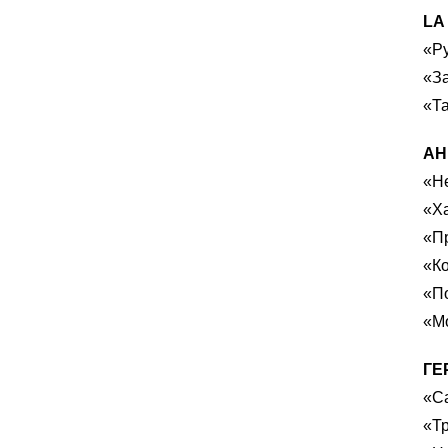
LA
«Р
«З
«Та
АН
«Не
«Х
«П
«Ко
«П
«Мо
ГЕ
«С
«Т