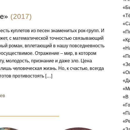
«Б
е»
(2017)
«Т
«С
есть куплетов из песен знаменитых рок-групп. И
«По
жет, с математической точностью связывающий
«Кр
ный роман, вплетающий в нашу повседневность
«Н
осуществимое. Отражение – мир, в котором
«П
ту, молодость, признание и даже зло. Цена
«З
лишь человеческая жизнь. Но, к счастью, всегда
«Ох
 готов противостоять […]
«Д
«Ми
иев
«В 
«Г
«Па
«Ре
«За