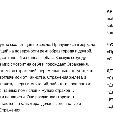
АР
ma
su
ka
умно скользящая по земле. Прячущийся в зеркале
ЧУ
щий на поверхности реки образ города и другой,
«П
 сотканный из капель неба… Каждую секунду,
«С
 мир смотрит на себя и порождает Отражения.
жество отражений, перемешанных так густо, что
ДЕ
еотличимой от Таинства. Отражения железа и
«Ск
 надежд, веры и мечтаний, забытого прошлого и
«Д
о, тайных помыслов и жутких страхов…
«Де
и ненависти. Они раздвигают горизонты
«К
етаются в ткань мира, делаясь его частью и
«Де
Отражения.