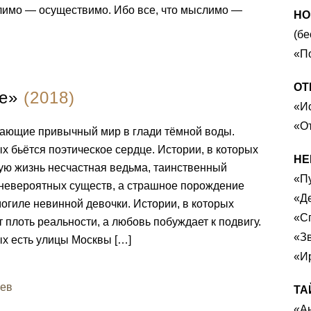
лимо — осуществимо. Ибо все, что мыслимо —
НО
(бе
«П
ОТ
е»
(2018)
«И
«О
ающие привычный мир в глади тёмной воды.
ых бьётся поэтическое сердце. Истории, в которых
НЕ
ую жизнь несчастная ведьма, таинственный
«П
 невероятных существ, а страшное порождение
«Д
огиле невинной девочки. Истории, в которых
«С
 плоть реальности, а любовь побуждает к подвигу.
«З
ых есть улицы Москвы […]
«И
иев
ТА
«А