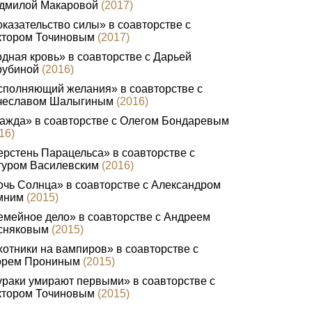
дмилой Макаровой
(2017)
казательство силы» в соавторстве с
ктором Точиновым
(2017)
дная кровь» в соавторстве с Дарьей
рубиной
(2016)
сполняющий желания» в соавторстве с
чеславом Шалыгиным
(2016)
ажда» в соавторстве с Олегом Бондаревым
16)
рстень Парацельса» в соавторстве с
туром Василевским
(2016)
чь Солнца» в соавторстве с Александром
мним
(2015)
мейное дело» в соавторстве с Андреем
сняковым
(2015)
отники на вампиров» в соавторстве с
орем Прониным
(2015)
раки умирают первыми» в соавторстве с
ктором Точиновым
(2015)