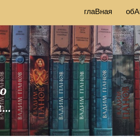
глаВная
обА
то
й…