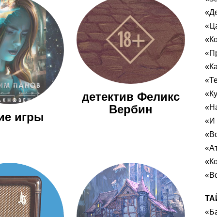
«Д
«Ц
«Ко
«Пр
«К
«Те
«К
детектив Феликс
Вербин
«Н
ие игры
«И 
«Вс
«Ат
«К
«В
ТА
«Ба