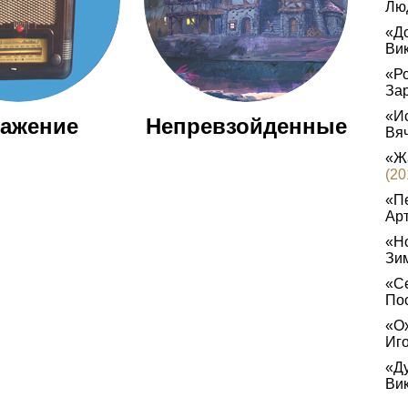
Лю
«До
Ви
«Ро
За
«И
ажение
Непревзойденные
Вя
«Ж
(20
«Пе
Ар
«Но
Зи
«Се
По
«Ох
Иг
«Ду
Ви