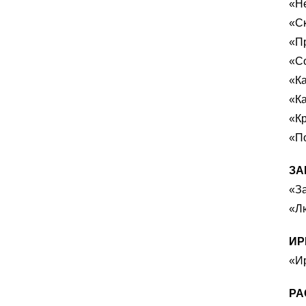
«Не
«С
«П
«С
«Ка
«Ка
«К
«П
ЗА
«З
«Лю
ИР
«Ир
РА