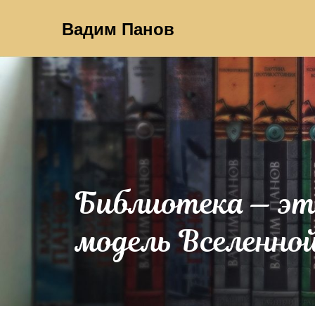
Вадим Панов
Библиотека — э
модель Вселенно