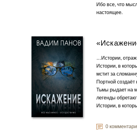
Ибо все, что мыс
настоящее.
«Искажени
…Истории, отраж
Истории, в котор
мстит за сломанн
Портной создаёт
Тьмы рыдает на м
легенды обретают
Истории, в котор
0 комментар