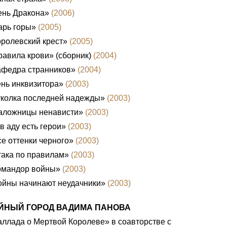
ень Дракона»
(2006)
арь горы»
(2005)
ролевский крест»
(2005)
авила крови» (сборник)
(2004)
афедра странников»
(2004)
нь инквизитора»
(2003)
уколка последней надежды»
(2003)
аложницы ненависти»
(2003)
в аду есть герои»
(2003)
е оттенки черного»
(2003)
ака по правилам»
(2003)
омандор войны»
(2003)
ойны начинают неудачники»
(2003)
ЙНЫЙ ГОРОД ВАДИМА ПАНОВА
ллада о Мертвой Королеве» в соавторстве с