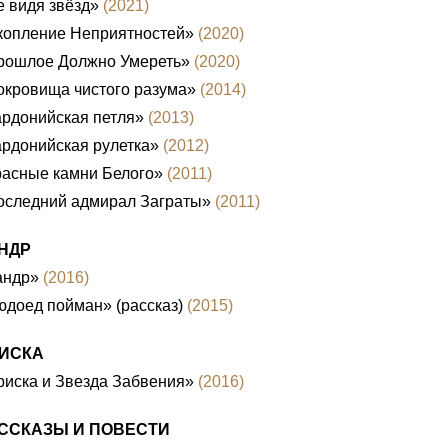
 видя звёзд»
(2021)
копление Неприятностей»
(2020)
рошлое Должно Умереть»
(2020)
окровища чистого разума»
(2014)
рдонийская петля»
(2013)
рдонийская рулетка»
(2012)
расные камни Белого»
(2011)
оследний адмирал Заграты»
(2011)
НДР
андр»
(2016)
доед пойман» (рассказ)
(2015)
ИСКА
иска и Звезда Забвения»
(2016)
ССКАЗЫ И ПОВЕСТИ