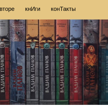
вторе
кнИги
конТакты