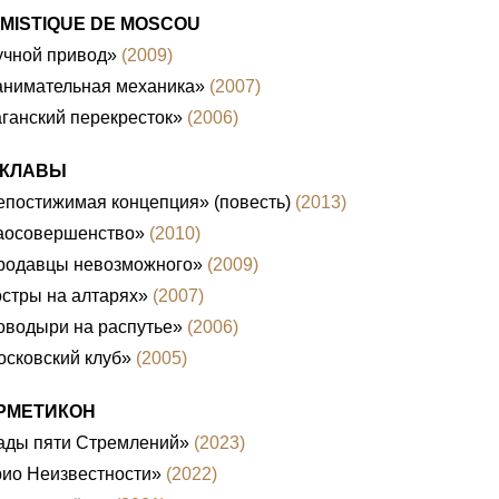
 MISTIQUE DE MOSCOU
учной привод»
(2009)
анимательная механика»
(2007)
ганский перекресток»
(2006)
КЛАВЫ
постижимая концепция» (повесть)
(2013)
аосовершенство»
(2010)
родавцы невозможного»
(2009)
стры на алтарях»
(2007)
оводыри на распутье»
(2006)
сковский клуб»
(2005)
РМЕТИКОН
ады пяти Стремлений»
(2023)
рио Неизвестности»
(2022)