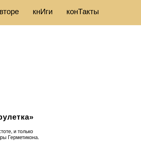
вторе
кнИги
конТакты
рулетка»
тоте, и только
ры Герметикона.