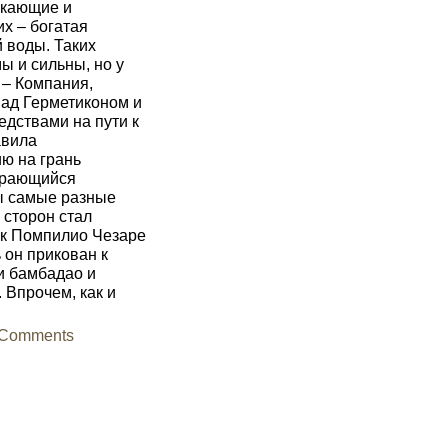
ркающие и
х – богатая
 воды. Таких
ы и сильны, но у
 – Компания,
над Герметиконом и
едствами на пути к
авила
ю на грань
горающийся
ы самые разные
 сторон стал
к Помпилио Чезаре
 он прикован к
и бамбадао и
 Впрочем, как и
rComments