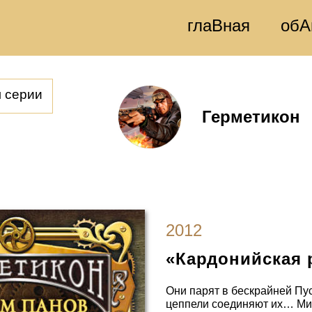
глаВная
обА
м серии
Герметикон
2012
«Кардонийская 
Они парят в бескрайней Пус
цеппели соединяют их… Ми