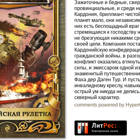
Зажиточные и бедные, све
провинциальные, и среди ни
Кардония, бриллиант чистой
планет мало, они независим
них есть беспощадный враг
стремящаяся к господству 
не брезгующая никакими ср
своей цели. Компания пост
Кардонийскую конфедераци
гражданской войны, в раз
конфликт оказались втянут
силы, и эмиссаром одной из
знаменитый путешественни
Фаха дер Даген Тур. И пусть
инвалидному креслу, навык
острый ум никуда не делись.
скверный характер.
comments powered by Hype