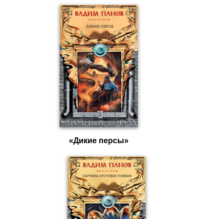
«Дикие персы»