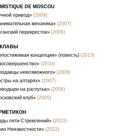
 MISTIQUE DE MOSCOU
учной привод»
(2009)
анимательная механика»
(2007)
ганский перекресток»
(2006)
КЛАВЫ
постижимая концепция» (повесть)
(2013)
аосовершенство»
(2010)
родавцы невозможного»
(2009)
стры на алтарях»
(2007)
оводыри на распутье»
(2006)
сковский клуб»
(2005)
РМЕТИКОН
ады пяти Стремлений»
(2023)
рио Неизвестности»
(2022)