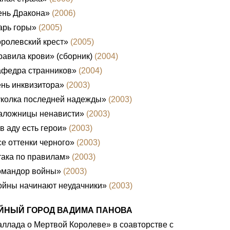
ень Дракона»
(2006)
арь горы»
(2005)
ролевский крест»
(2005)
авила крови» (сборник)
(2004)
афедра странников»
(2004)
нь инквизитора»
(2003)
уколка последней надежды»
(2003)
аложницы ненависти»
(2003)
в аду есть герои»
(2003)
е оттенки черного»
(2003)
ака по правилам»
(2003)
омандор войны»
(2003)
ойны начинают неудачники»
(2003)
ЙНЫЙ ГОРОД ВАДИМА ПАНОВА
ллада о Мертвой Королеве» в соавторстве с