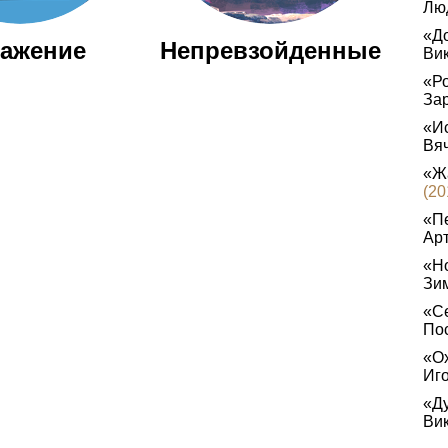
Лю
«До
ажение
Непревзойденные
Ви
«Ро
За
«И
Вя
«Ж
(20
«Пе
Ар
«Но
Зи
«Се
По
«Ох
Иг
«Ду
Ви