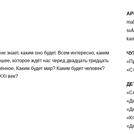
АР
ma
su
ka
е знает, каким оно будет. Всем интересно, каким
ЧУ
йшее, которое ждёт нас черед двадцать-тридцать
«П
лённое. Каким будет мир? Каким будет человек?
«С
XXI век?
ДЕ
«Ск
«Д
«Де
«К
«Де