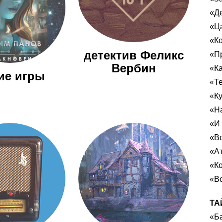
«Д
«Ц
«Ко
детектив Феликс
«Пр
Вербин
«К
ие игры
«Те
«К
«Н
«И 
«Вс
«Ат
«К
«В
ТА
«Ба