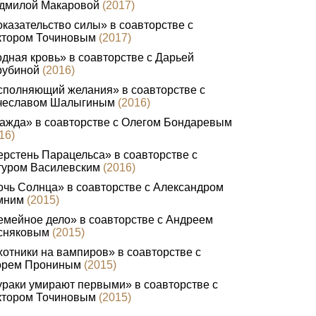
дмилой Макаровой
(2017)
казательство силы» в соавторстве с
ктором Точиновым
(2017)
дная кровь» в соавторстве с Дарьей
рубиной
(2016)
сполняющий желания» в соавторстве с
чеславом Шалыгиным
(2016)
ажда» в соавторстве с Олегом Бондаревым
16)
рстень Парацельса» в соавторстве с
туром Василевским
(2016)
чь Солнца» в соавторстве с Александром
мним
(2015)
мейное дело» в соавторстве с Андреем
сняковым
(2015)
отники на вампиров» в соавторстве с
орем Прониным
(2015)
раки умирают первыми» в соавторстве с
ктором Точиновым
(2015)