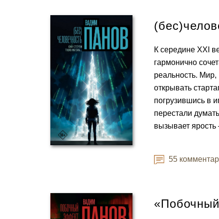
(бес)челов
К середине XXI в
гармонично соче
реальность. Мир,
открывать старта
погрузившись в иг
перестали думат
вызывает ярость 
55 коммента
«Побочный