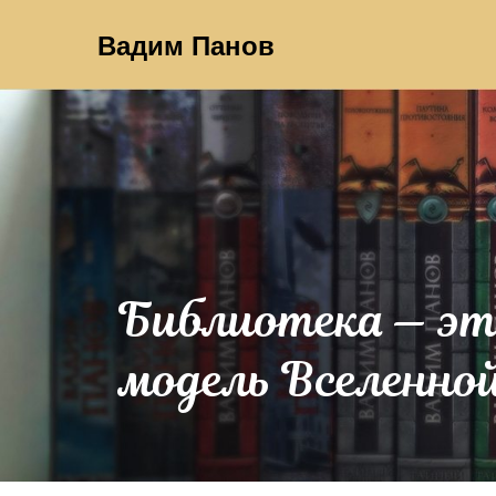
Вадим Панов
Библиотека — э
модель Вселенно