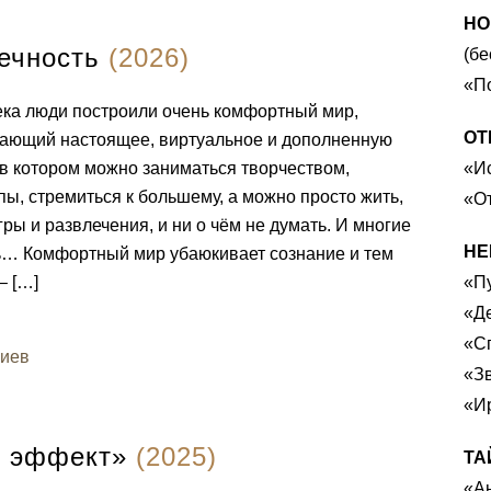
НО
ечность
(2026)
(бе
«П
ека люди построили очень комфортный мир,
ОТ
тающий настоящее, виртуальное и дополненную
 в котором можно заниматься творчеством,
«И
пы, стремиться к большему, а можно просто жить,
«О
ры и развлечения, и ни о чём не думать. И многие
НЕ
ь… Комфортный мир убаюкивает сознание и тем
– […]
«П
«Д
«С
риев
«З
«И
 эффект»
(2025)
ТА
«А