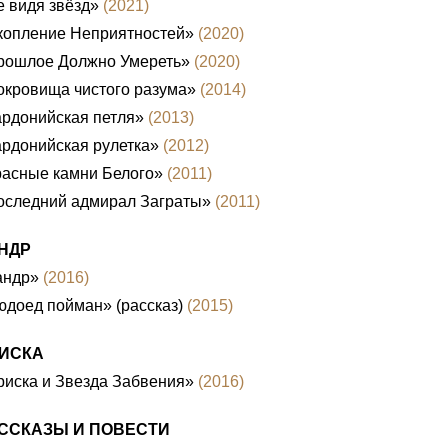
 видя звёзд»
(2021)
копление Неприятностей»
(2020)
рошлое Должно Умереть»
(2020)
окровища чистого разума»
(2014)
рдонийская петля»
(2013)
рдонийская рулетка»
(2012)
расные камни Белого»
(2011)
оследний адмирал Заграты»
(2011)
НДР
андр»
(2016)
доед пойман» (рассказ)
(2015)
ИСКА
иска и Звезда Забвения»
(2016)
ССКАЗЫ И ПОВЕСТИ