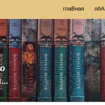
глаВная
обА
то
й…