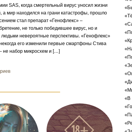
ии SAS, когда смертельный вирус уносил жизни
«Б
 а мир находился на грани катастрофы, прошло
«Т
асением стал препарат «Генофлекс» –
«С
бретение, не только победившее вирус, но и
«По
 людьми невероятные перспективы. «Генофлекс»
«Кр
 некогда его изменили первые смартфоны Стива
«Н
– не набор микросхем и […]
«П
«З
ариев
«Ох
«Д
«Ми
«В 
«Г
«Па
«Ре
«За