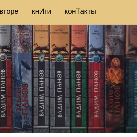
вторе
кнИги
конТакты