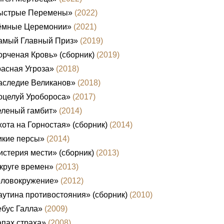
ыстрые Перемены»
(2022)
ёмные Церемонии»
(2021)
амый Главный Приз»
(2019)
рченая Кровь» (сборник)
(2019)
асная Угроза»
(2018)
аследие Великанов»
(2018)
оцелуй Уробороса»
(2017)
еленый гамбит»
(2014)
ота на Горностая» (сборник)
(2014)
икие персы»
(2014)
стерия мести» (сборник)
(2013)
круге времен»
(2013)
оловокружение»
(2012)
утина противостояния» (сборник)
(2010)
бус Галла»
(2009)
пах страха»
(2008)