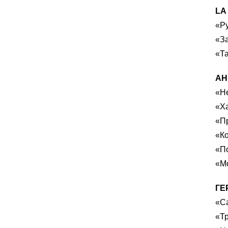
LA
«Р
«З
«Та
АН
«Не
«Х
«П
«Ко
«П
«Мо
ГЕ
«С
«Т