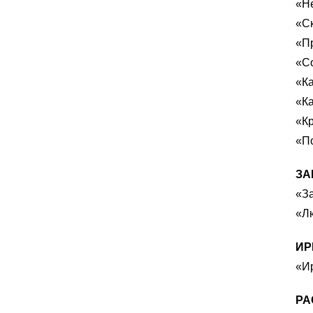
«Не
«С
«П
«С
«Ка
«Ка
«К
«П
ЗА
«З
«Лю
ИР
«Ир
РА