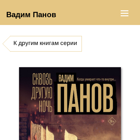
Вадим Панов
К другим книгам серии