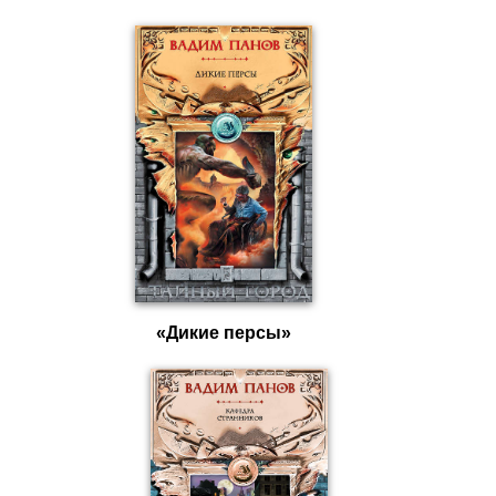
«Дикие персы»