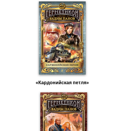
«Кардонийская петля»