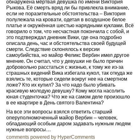
обнаружена мёртвая девушка по имени Виктория
Рыкова. Её смерть вряд ли бы привлекла внимание,
если не поразительные обстоятельства – Виктория
полулежала на кровати, одетая в воздушное белое
платье и окружённая шестью нарядными куклами. Всё
говорило о том, что несчастная покончила с собой, и
это подтверждал дневник Вики, где она подробно
описала день, час и обстоятельства своей будущей
смерти. Следствие склонялось к версии
самоубийства, но майор Феликс Вербин имел другое
мнение. Он считал, что у девушки не было причин
добровольно расстаться с жизнью, к тому же из-за
страшных видений Вика избегала кукол, так откуда же
взялись те, которые сидели вокруг нее на смертном
ложе? Кто их купил? За что надо было убивать
красивую молодую девушку? Кому могла насолить
юная студенточка? Что же на самом деле произошло
в ее квартире в День святого Валентина?
На все эти вопросы взялся ответить старший
оперуполномоченный майор Вербин – человек,
обладающий особым даром задавать нужным людям
нужные вопросы…
comments powered by HyperComments