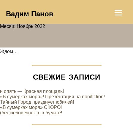
Вадим Панов
Месяц: Ноябрь 2022
Ждём…
СВЕЖИЕ ЗАПИСИ
и опять — Красная площадь!
«В сумерках моря»! Презентация на non/fiction!
Тайный Город празднует юбилей!
«В сумерках моря» СКОРО!
(бес)человечность в бумаге!