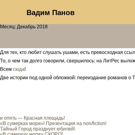
Вадим Панов
Месяц: Декабрь 2018
Для тех, кто любит слушать ушами, есть превосходная ссы
То, о чем так долго говорили, свершилось: на ЛитРес выл
Всем
сюда
!
Две истории под одной обложкой: переиздание романов о 
и опять — Красная площадь!
«В сумерках моря»! Презентация на non/fiction!
Тайный Город празднует юбилей!
«В сумерках моря» СКОРО!