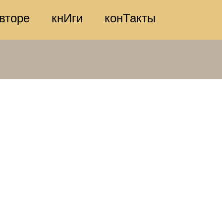
вторе
кнИги
конТакты