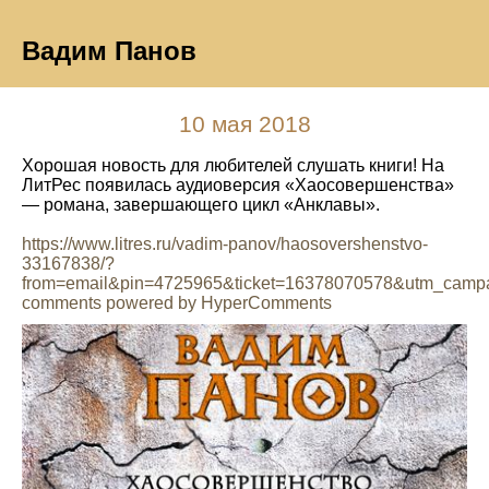
Вадим Панов
10 мая 2018
Хорошая новость для любителей слушать книги! На
ЛитРес появилась аудиоверсия «Хаосовершенства»
— романа, завершающего цикл «Анклавы».
https://www.litres.ru/vadim-panov/haosovershenstvo-
33167838/?
from=email&pin=4725965&ticket=16378070578&utm_camp
comments powered by HyperComments